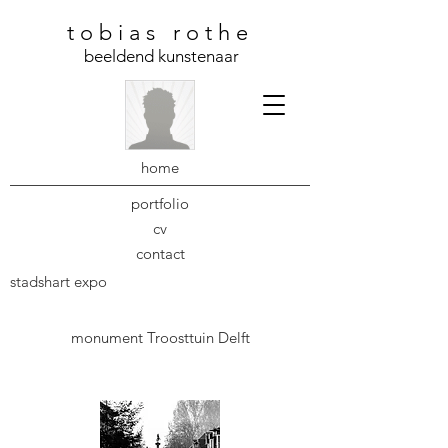
t o b i a s r o t h e
beeldend kunstenaar
home
portfolio
cv
contact
stadshart expo
monument
Troosttuin Delft