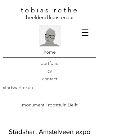
t o b i a s r o t h e
beeldend kunstenaar
home
portfolio
cv
contact
stadshart expo
monument
Troosttuin Delft
Stadshart Amstelveen expo