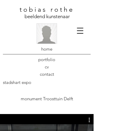
t o b i a s r o t h e
beeldend kunstenaar
home
portfolio
cv
contact
stadshart expo
monument
Troosttuin Delft