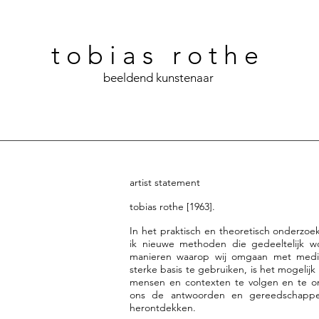
t o b i a s r o t h e
beeldend kunstenaar
artist statement
tobias rothe [1963].
In het praktisch en theoretisch onderzoe
ik nieuwe methoden die gedeeltelijk w
manieren waarop wij omgaan met medi
sterke basis te gebruiken, is het mogeli
mensen en contexten te volgen en te o
ons de antwoorden en gereedschappe
herontdekken.