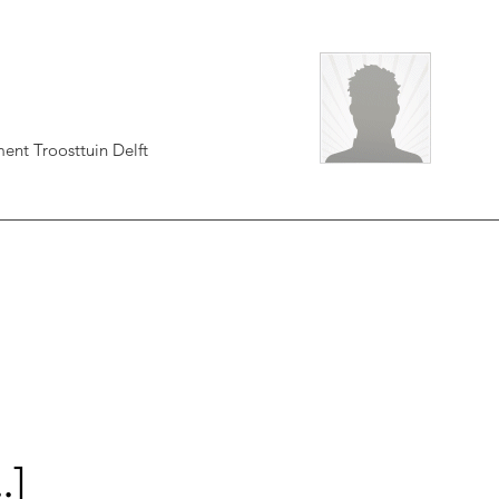
ment
Troosttuin Delft
..]