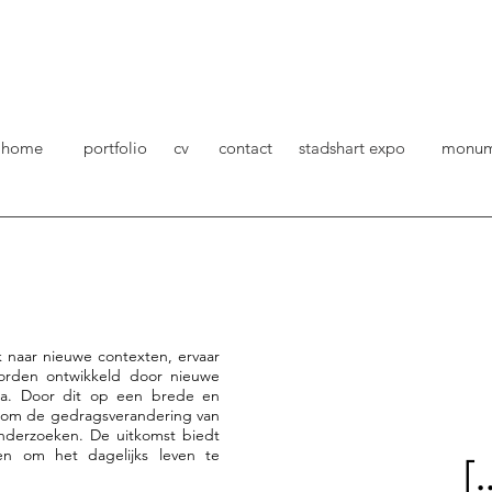
home
portfolio
cv
contact
stadshart expo
monu
k naar nieuwe contexten, ervaar
orden ontwikkeld door nieuwe
a. Door dit op een brede en
jk om de gedragsverandering van
nderzoeken. De uitkomst biedt
n om het dagelijks leven te
[.